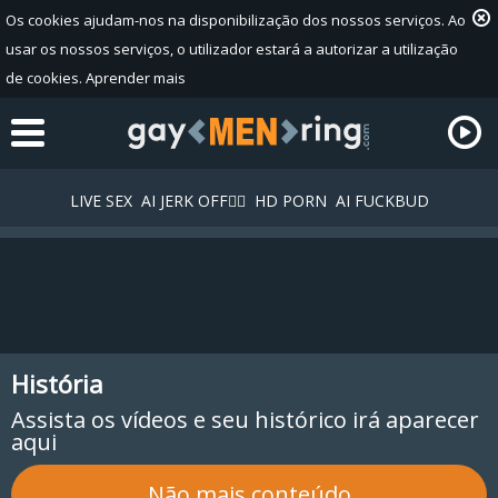
Os cookies ajudam-nos na disponibilização dos nossos serviços. Ao
usar os nossos serviços, o utilizador estará a autorizar a utilização
de cookies.
Aprender mais
LIVE SEX
AI JERK OFF🏳️‍🌈
HD PORN
AI FUCKBUD
História
Lista de reprodução
A sua lista de reprodução está vazia. Adicione galerias à sua
Assista os vídeos e seu histórico irá aparecer
aqui
playlist clicando no ícone
nos seus vídeos favoritos.
Não mais conteúdo